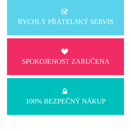
RYCHLÝ PŘÁTELSKÝ SERVIS
SPOKOJENOST ZARUČENA
100% BEZPEČNÝ NÁKUP