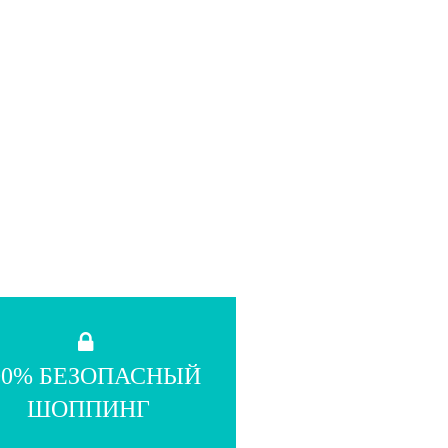
00% БЕЗОПАСНЫЙ
ШОППИНГ