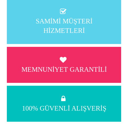
SAMIMI MÜŞTERI
HIZMETLERI
MEMNUNIYET GARANTILI
100% GÜVENLI ALIŞVERIŞ